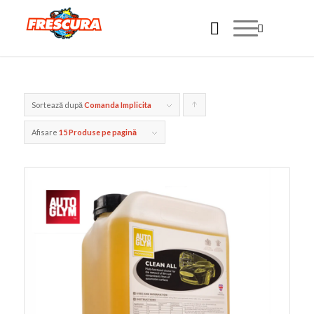
Sortează după
Comanda Implicita
Click
pentru
Afisare
15 Produse pe pagină
ordonarea
produselor
ordine
crescător