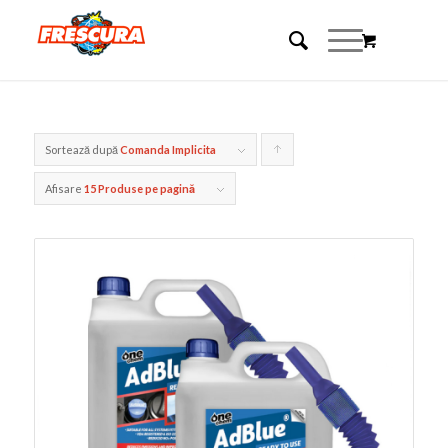
Sortează după
Comanda Implicita
Click
pentru
Afisare
15 Produse pe pagină
ordonarea
produselor
ordine
crescător